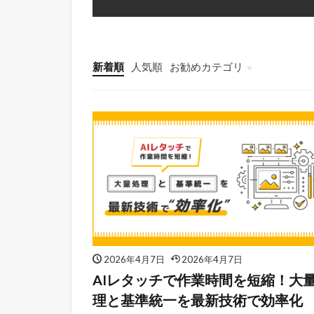
新着順
人気順
お勧めカテゴリ
連載
気になるデータ
2026年4月7日
2026年4月7日
AIレタッチで作業時間を短縮！大
理と基準統一を最新技術で効率化