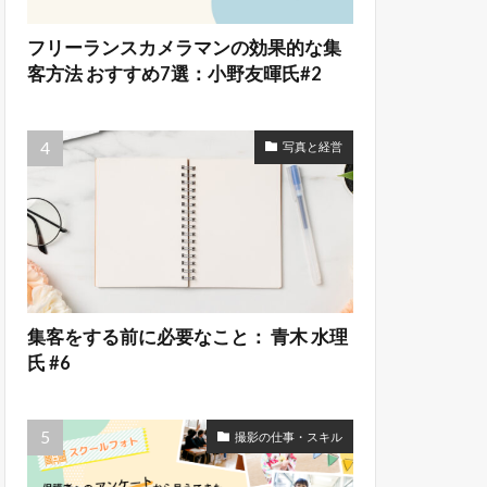
フリーランスカメラマンの効果的な集
客方法 おすすめ7選：小野友暉氏#2
写真と経営
集客をする前に必要なこと： 青木 水理
氏 #6
撮影の仕事・スキル