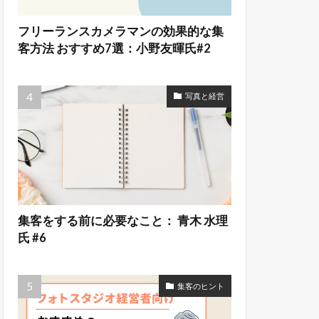
フリーランスカメラマンの効果的な集
客方法 おすすめ7選：小野友暉氏#2
写真と経営
集客をする前に必要なこと： 青木 水理
氏 #6
集客のヒント