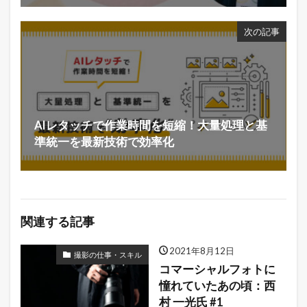
次の記事
AIレタッチで作業時間を短縮！大量処理と基
準統一を最新技術で効率化
関連する記事
2021年8月12日
撮影の仕事・スキル
コマーシャルフォトに
憧れていたあの頃：西
村 一光氏 #1