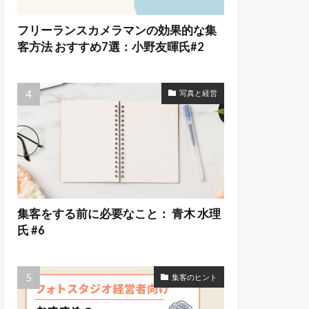
フリーランスカメラマンの効果的な集
客方法 おすすめ7選：小野友暉氏#2
写真と経営
集客をする前に必要なこと： 青木 水理
氏 #6
集客のヒント