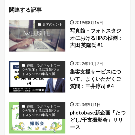
関連する記事
2019年8月16日
集客のヒント
写真館・フォトスタジ
オにおけるHPの役割：
吉田 英隆氏 #1
2022年10月7日
連載：ラボネットワー
クが提案する写真館/フォ
集客支援サービスにつ
トスタジオの集客支援
いて、よくいただくご
質問：三井淳司＃4
2023年9月1日
連載：ラボネットワー
クが提案する写真館/フォ
photobase新企画「たつ
トスタジオの集客支援
どし/干支撮影会」リリ
ース