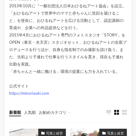
2013年10月に『一般社団法人日本おひるねアート協会』を設立。
「おひるねアートで世界中のママと赤ちゃんに笑顔を届けるこ
と」を使命に、おひるねアートを広げる活動として、認定講師の
育成や、企業への作品提供などを行う。
2015年4月におひるねアート専門のフォトスタジオ「STORY」を
OPEN（東京・水天宮）スタジオセット、おひるねアートの全面プ
ロデュースを行うほか、自身も指名制でのみ撮影を請け負う。ま
た、当初より子連れで仕事を行うスタイルを貫き、現在も子連れ
出勤を実践。
「赤ちゃんと一緒に働ける」環境の提案にも力を入れている。
公式サイト
https://minoriaoki.com
新着順
人気順
お勧めカテゴリ
連載
気になるデータ
写真と経営
写真と経営