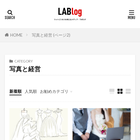
HOME
写真と経営 (ページ2)
CATEGORY
写真と経営
新着順
人気順
お勧めカテゴリ
連載
気になるデータ